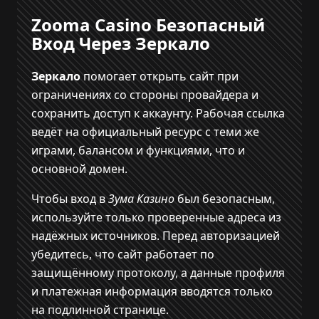
Zooma Casino Безопасный
Вход Через Зеркало
Зеркало
помогает открыть сайт при
ограничениях со стороны провайдера и
сохранить доступ к аккаунту. Рабочая ссылка
ведёт на официальный ресурс с теми же
играми, балансом и функциями, что и
основной домен.
Чтобы вход в
Зума Казино
был безопасным,
используйте только проверенные адреса из
надёжных источников. Перед авторизацией
убедитесь, что сайт работает по
защищённому протоколу, а данные профиля
и платежная информация вводятся только
на подлинной странице.