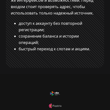
же интерфейсом и возможностями. Перед
входом стоит проверять адрес, чтобы
использовать только надежный источник.
доступ к аккаунту без повторной
регистрации;
сохранение баланса и истории
операций;
быстрый переход к слотам и акциям.