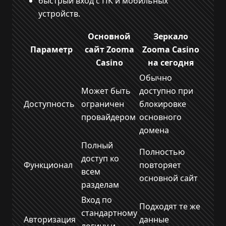
быстрый вход с ПК и мобильных
устройств.
Основной
Зеркало
Параметр
сайт Zooma
Zooma Casino
Casino
на сегодня
Обычно
Может быть
доступно при
Доступность
ограничен
блокировке
провайдером
основного
домена
Полный
Полностью
доступ ко
Функционал
повторяет
всем
основной сайт
разделам
Вход по
Подходят те же
стандартному
Авторизация
данные