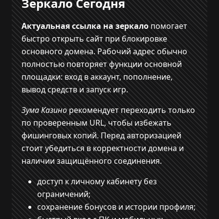
Зеркало Сегодня
Актуальная ссылка на зеркало
помогает
быстро открыть сайт при блокировке
основного домена. Рабочий адрес обычно
полностью повторяет функции основной
площадки: вход в аккаунт, пополнение,
вывод средств и запуск игр.
Зума Казино
рекомендует переходить только
по проверенным URL, чтобы избежать
фишинговых копий. Перед авторизацией
стоит убедиться в корректности домена и
наличии защищённого соединения.
доступ к личному кабинету без
ограничений;
сохранение бонусов и истории профиля;