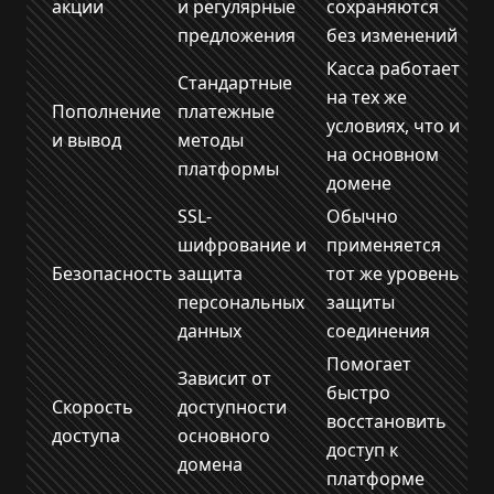
акции
и регулярные
сохраняются
предложения
без изменений
Касса работает
Стандартные
на тех же
Пополнение
платежные
условиях, что и
и вывод
методы
на основном
платформы
домене
SSL-
Обычно
шифрование и
применяется
Безопасность
защита
тот же уровень
персональных
защиты
данных
соединения
Помогает
Зависит от
быстро
Скорость
доступности
восстановить
доступа
основного
доступ к
домена
платформе