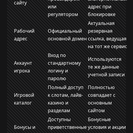
сайту
или
адрес при
регулятором
блокировке
Актуальная
Рабочий
Официальный
резервная
адрес
основной домен
ссылка, ведущая
на тот же сервис
Вход по
Используются
Аккаунт
стандартному
те же данные
игрока
логину и
учетной записи
паролю
Полный доступ
Полностью
Игровой
к слотам, лайв-
совпадает с
каталог
казино и
основным
разделам
сайтом
Доступны
Бонусные
Бонусы и
приветственные
условия и акции