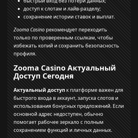
быстрый вход без потери данных;
доступ к слотам и лайв-разделу;
сохранение истории ставок и выплат.
Zooma Casino
рекомендует переходить
только по проверенным ссылкам, чтобы
избежать копий и сохранить безопасность
профиля.
Zooma Casino Актуальный
Доступ Сегодня
Актуальный доступ
к платформе важен для
быстрого входа в аккаунт, запуска слотов и
использования бонусных предложений. Если
основной адрес недоступен, обычно
помогает рабочее зеркало с полным
сохранением функций и личных данных.